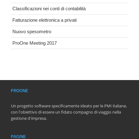
Classificazioni nei conti di contabilità
Fatturazione elettronica a privati
Nuovo spesometro
ProOne Meeting 2017
PROONE
Un progetto software specificamente ideato per le PMI italiane,
con l'obiettivo di essere un fidato compagno di viaggio nella
gestione d'impresa.
PAGINE